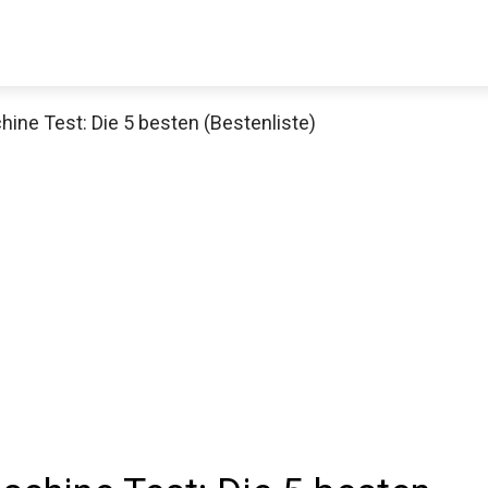
ne Test: Die 5 besten (Bestenliste)
Decathlon Sale
aue dir jetzt die meistverkauften Produkte im Sale bei Decathlon
Jetzt anschauen