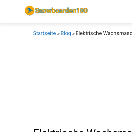
Zum
Inhalt
springen
Startseite
»
Blog
»
Elektrische Wachsmaschi
Sch