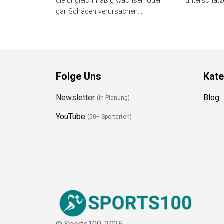
Snowboard? Viele Snowboarder
Abenteuer? D
nutzen minderwertige Bügeleisen,
genau richti
die ungleichmäßig wachsen oder
unterschätz
gar Schäden verursachen….
Folge Uns
Kate
Newsletter
Blog
(in Planung)
YouTube
(50+ Sportarten)