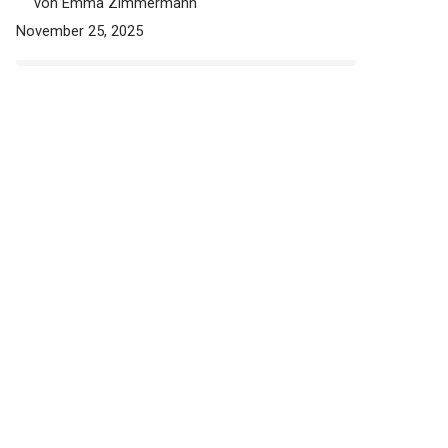
(Bestenliste)
von Emma Zimmermann
November 25, 2025