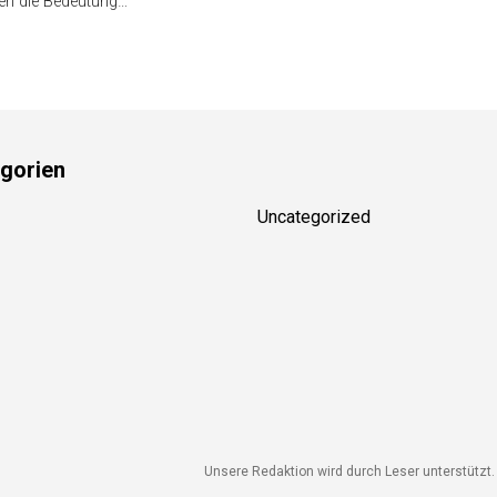
beim Arbeiten. Ein hochwertiger
ann bist du hier
Service-Stand ist unverzichtbar!
g! Viele Snowboarder
In…
en die Bedeutung…
gorien
Uncategorized