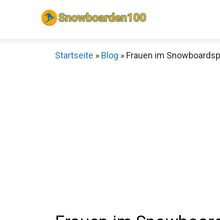
Zum
Inhalt
springen
Startseite
»
Blog
»
Frauen im Snowboardspo
Sch