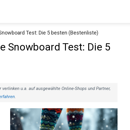
owboard Test: Die 5 besten (Bestenliste)
Decathlon Sale
 Snowboard Test: Die 5
aue dir jetzt die meistverkauften Produkte im Sale bei Decathlon
Jetzt anschauen
r verlinken u.a. auf ausgewählte Online-Shops und Partner,
erfahren
.