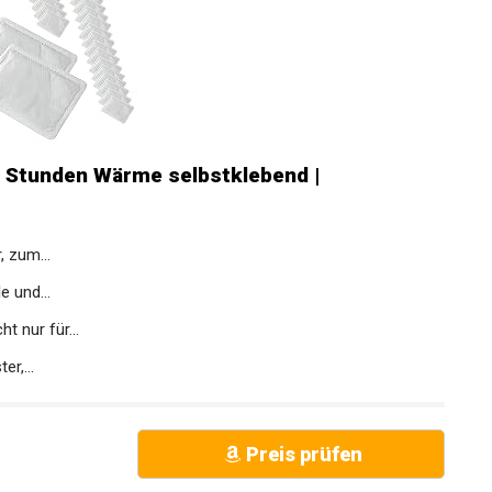
 Stunden Wärme selbstklebend |
 zum...
e und...
t nur für...
r,...