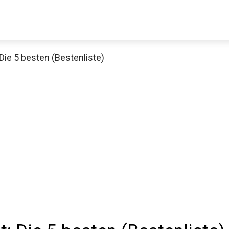
ie 5 besten (Bestenliste)
Decathlon Sale
aue dir jetzt die meistverkauften Produkte im Sale bei Decathlon
Jetzt anschauen