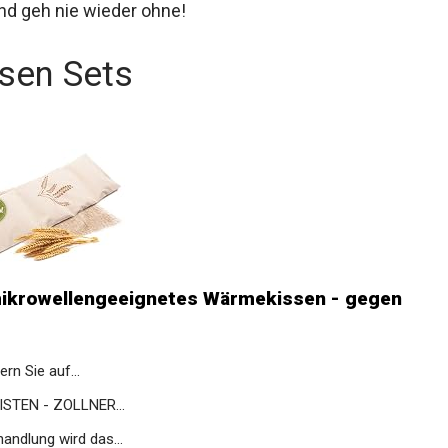
d geh nie wieder ohne!
sen Sets
ikrowellengeeignetes Wärmekissen -
n...
 Sie auf...
TEN - ZOLLNER...