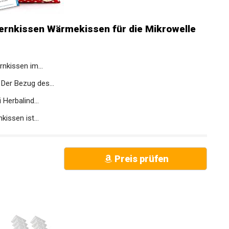
ernkissen Wärmekissen für die Mikrowelle
nkissen im...
er Bezug des...
erbalind...
issen ist...
Preis prüfen