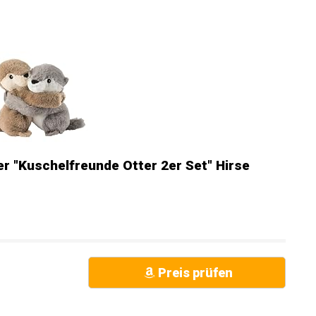
Preis prüfen
 "Kuschelfreunde Otter 2er Set" Hirse
Preis prüfen