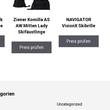
k
Ziener Komilla AS
NAVIGATOR
e
AW Mitten Lady
VisionX Skibrille
Skifäustlinge
Preis prüfen
Preis prüfen
gorien
Uncategorized