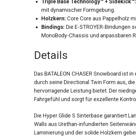
Triple Base Technology™ + Sidekick™:
mit dynamischer Formgebung.
Holzkern:
Core Core aus Pappelholz mit
Bindings:
Die E-STROYER-Bindungen sor
MonoBody-Chassis und anpassbaren Ri
Details
Das BATALEON CHASER Snowboard ist in e
durch seine Directional Twin Form aus, di
hervorragende Leistung bietet. Der niedr
Fahrgefühl und sorgt für exzellente Kontro
Die Hyper Glide S Sinterbase garantiert La
Walls aus Urethan-infundierten Seitenwänd
Ax-Laminierung und der solide Holzkern g