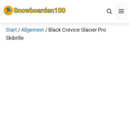
Zum
Men
Inhalt
springen
Start
/
Allgemein
/ Black Crevice Glacier Pro
Skibrille
Jetzt anschauen