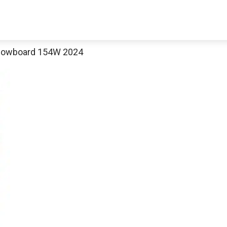
nowboard 154W 2024
Decathlon Sale
aue dir jetzt die meistverkauften Produkte im Sale bei Decathlon
Jetzt anschauen