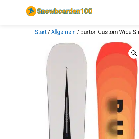
Zum
Inhalt
springen
Start
/
Allgemein
/ Burton Custom Wide S
Sch