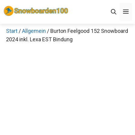
Zum
Men
Inhalt
springen
Start
/
Allgemein
/ Burton Feelgood 152
×
Snowboard 2024 inkl. Lexa EST Bindung
Decathlon Sale
Schaue dir jetzt die meistverkauften Produkte im
Sale bei Decathlon an!
Jetzt anschauen