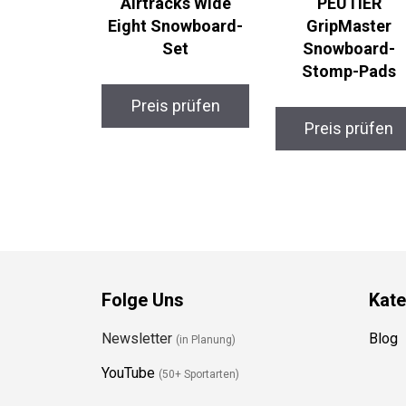
Airtracks Wide
PEUTIER
Eight Snowboard-
GripMaster
Set
Snowboard-
Stomp-Pads
Preis prüfen
Preis prüfen
Folge Uns
Kate
Newsletter
Blog
(in Planung)
YouTube
(50+ Sportarten)