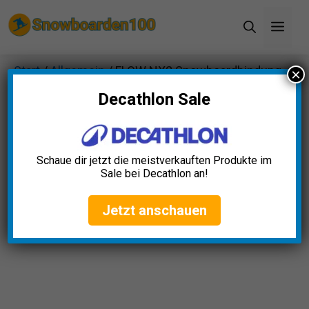
Zum
Men
Inhalt
springen
Start
/
Allgemein
/ FLOW NX2 Snowboardbindung
×
Decathlon Sale
Schaue dir jetzt die meistverkauften Produkte im
Sale bei Decathlon an!
Jetzt anschauen