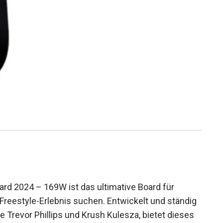
d 2024 – 169W ist das ultimative Board für
 Freestyle-Erlebnis suchen. Entwickelt und
rder wie Trevor Phillips und Krush Kulesza,
formance, sowohl im Resort als auch im Gelände.