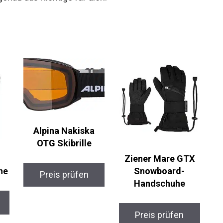
tuationen überzeugt und sowohl im Resort als auch
genau das Richtige für dich.
Alpina Nakiska
OTG Skibrille
Ziener Mare GTX
he
Snowboard-
Preis prüfen
Handschuhe