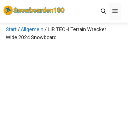
Zum
Men
Inhalt
springen
Start
/
Allgemein
/ LIB TECH Terrain Wrecker
×
Wide 2024 Snowboard
Decathlon Sale
Schaue dir jetzt die meistverkauften Produkte im
Sale bei Decathlon an!
Jetzt anschauen