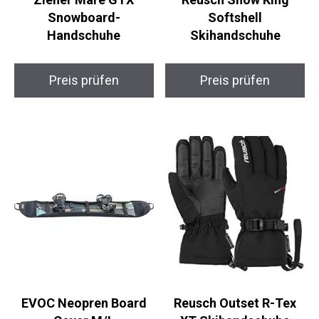
Ziener Mare GTX
Reusch Snow King
Snowboard-
Softshell
Handschuhe
Skihandschuhe
Preis prüfen
Preis prüfen