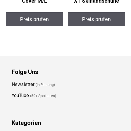
EVOC Neopren Board
Reusch Outset R-Tex
Cover M/L
XT Skihandschuhe
Preis prüfen
Preis prüfen
Folge Uns
Newsletter
(in Planung)
YouTube
(50+ Sportarten)