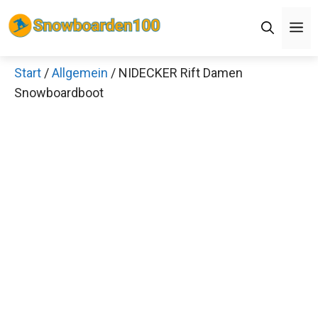
Zum
M
Inhalt
springen
Start
/
Allgemein
/ NIDECKER Rift Damen
Snowboardboot