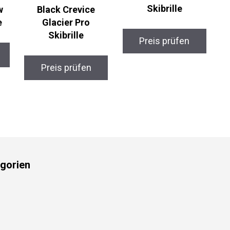
Skibrille
w
Black Crevice
Glacier Pro
Skibrille
Preis prüfen
Preis prüfen
gorien