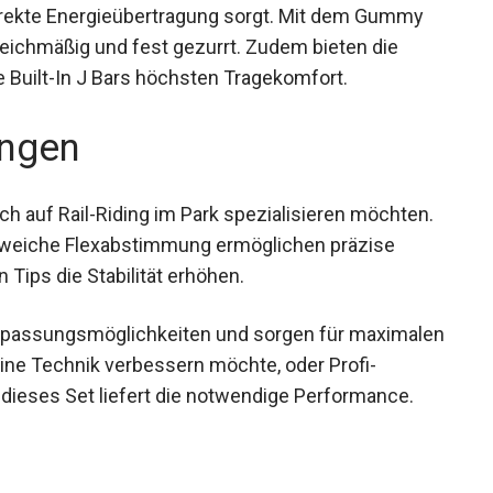
 ihr K9 Mounting System und das Bottomless
und direkte Energieübertragung sorgt. Mit dem
Boots gleichmäßig und fest gezurrt. Zudem
ue und die Built-In J Bars höchsten
ngen
ich auf Rail-Riding im Park spezialisieren möchten.
 weiche Flexabstimmung ermöglichen präzise
 Tips die Stabilität erhöhen.
Anpassungsmöglichkeiten und sorgen für
nner, der seine Technik verbessern möchte, oder
 will, dieses Set liefert die notwendige