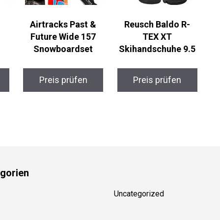
Airtracks Past &
Reusch Baldo R-
Future Wide 157
TEX XT
Snowboardset
Skihandschuhe 9.5
Preis prüfen
Preis prüfen
gorien