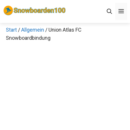
Zum
M
Inhalt
springen
Start
/
Allgemein
/ Union Atlas FC
Snowboardbindung