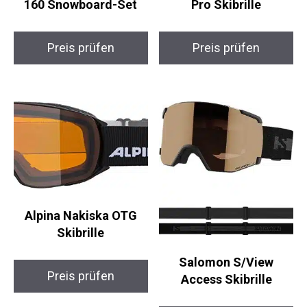
Airtracks Data Wide
Black Crevice Glacier
160 Snowboard-Set
Pro Skibrille
Preis prüfen
Preis prüfen
Alpina Nakiska OTG
Skibrille
Salomon S/View