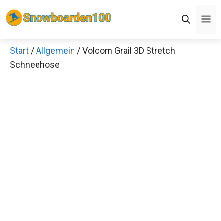
Zum
M
Inhalt
springen
Start
/
Allgemein
/ Volcom Grail 3D Stretch
Schneehose