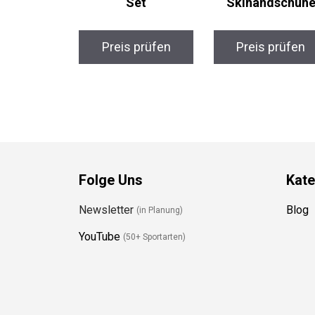
Set
Skihandschuh
Preis prüfen
Preis prüfen
Folge Uns
Kate
Newsletter
Blog
(in Planung)
YouTube
(50+ Sportarten)