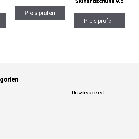
e
Skihandschuhe 9.5
Preis prüfen
Preis prüfen
gorien
Uncategorized