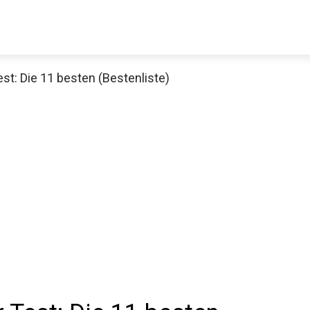
st: Die 11 besten (Bestenliste)
Decathlon Sale
aue dir jetzt die meistverkauften Produkte im Sale bei Decathlon
Jetzt anschauen