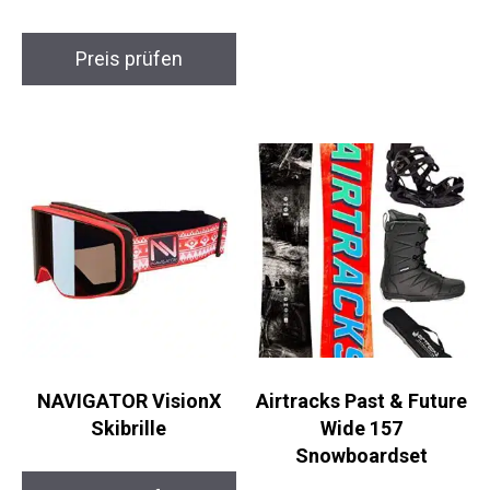
Snowboard-Stomp-
Pads
Preis prüfen
NAVIGATOR VisionX
Airtracks Past &
Skibrille
Future Wide 157