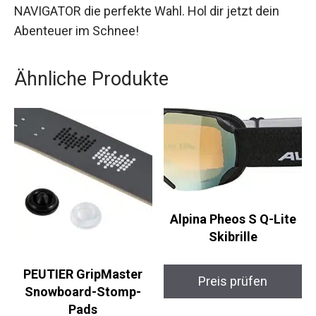
Wer ein Snowboard sucht, das Robustheit,
Leistung und Spaß vereint, trifft mit dem CAPITA
THE NAVIGATOR die perfekte Wahl. Hol dir jetzt
dein Abenteuer im Schnee!
Ähnliche Produkte
Alpina Pheos S Q-Lite
Skibrille
PEUTIER GripMaster
Preis prüfen