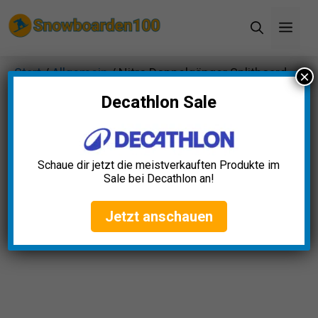
Zum
Men
Inhalt
springen
Start
/
Allgemein
/ Nitro Doppelgänger Splitboard
×
2024
Decathlon Sale
Schaue dir jetzt die meistverkauften Produkte im
Sale bei Decathlon an!
Jetzt anschauen