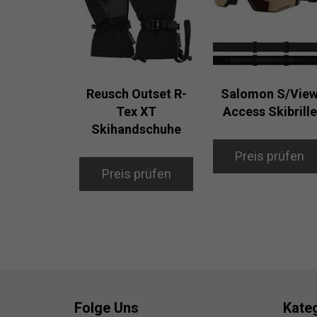
Reusch Outset R-
Salomon S/Vie
Tex XT
Access Skibrille
Skihandschuhe
Preis prüfen
Preis prüfen
Folge Uns
Kate