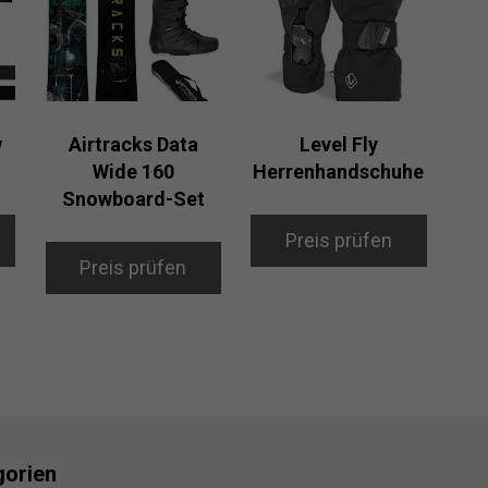
w
Airtracks Data
Level Fly
Wide 160
Herrenhandschuhe
Snowboard-Set
Preis prüfen
Preis prüfen
gorien