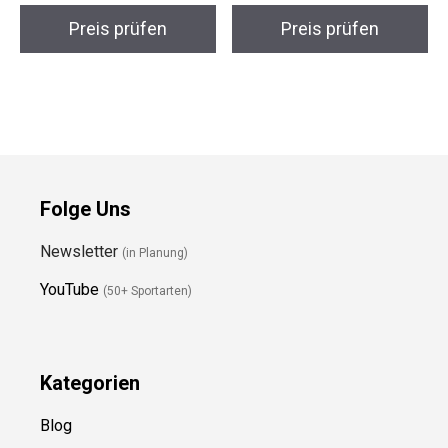
EVOC Neopren Board
Airtracks Polygonal
Cover M/L
144 Snowboard Set
Preis prüfen
Preis prüfen
Folge Uns
Newsletter
(in Planung)
YouTube
(50+ Sportarten)